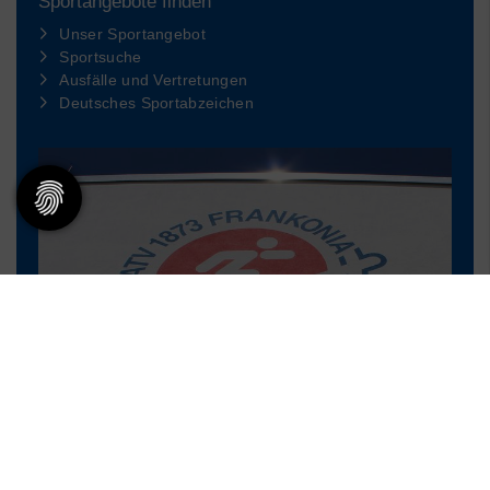
Sportangebote finden
Unser Sportangebot
Sportsuche
Ausfälle und Vertretungen
Deutsches Sportabzeichen
Mitglieder-Service
Alles zur Mitgliedschaft
Downloads
Termine