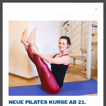
A-
A+
Mitglied werden
Clo
×
PICKLEBALL
NEUE PILATES KURSE AB 21.