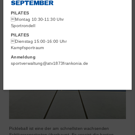
SEPTEMBER
PILATES
PICKLEBALL DER TRENDSPORT
Montag 10:30-11:30 Uhr
Ab April 2026 bei uns in Nürnberg!
Sportrondell
PILATES
Dienstag 15:00-16:00 Uhr
Kampfsportraum
Anmeldung
sportverwaltung@atv1873frankonia.de
Pickleball ist eine der am schnellsten wachsenden
Schlägersportarten überhaupt. Es vereint die besten