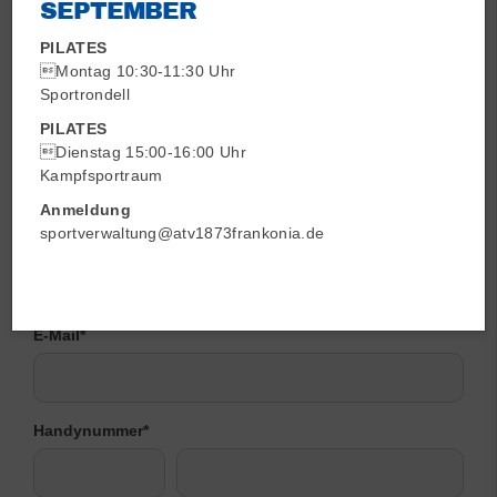
SEPTEMBER
PILATES
Termin
*
Montag 10:30-11:30 Uhr
Sportrondell
PILATES
Sind Sie bereits Vereinsmitglied?
*
Dienstag 15:00-16:00 Uhr
Kampfsportraum
Anmeldung
sportverwaltung@atv1873frankonia.de
Vorname, Name
*
E-Mail
*
Handynummer
*