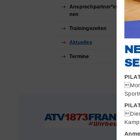
Ansprechpartner*in
nen
Trainingszeiten
Aktuelles
NE
Termine
S
PILA
QUICKLINKS
Mont
Sport
Sportangebote finden
PILA
Unser Sportangebot
Dien
Sportsuche
Kampf
Ausfälle und Vertretungen
Anme
Deutsches Sportabzeichen