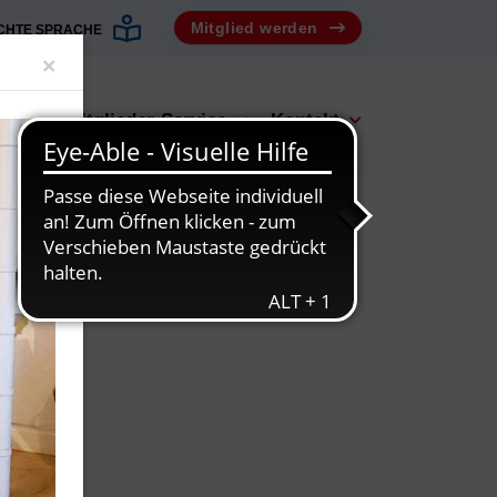
Mitglied werden
ICHTE SPRACHE
Close
×
bot
Mitglieder-Service
Kontakt
GE