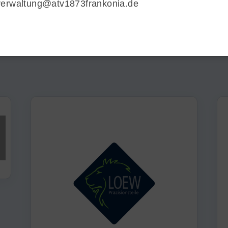
verwaltung@atv1873frankonia.de
SPONSOREN & PARTNE
0
i
 Partner und Sponsoren, die unseren Verein