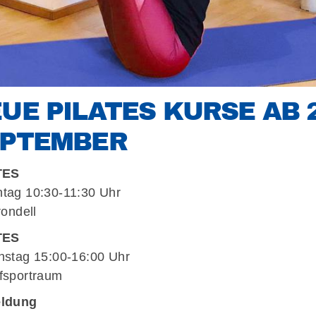
UE PILATES KURSE AB 2
EPTEMBER
TES
ag 10:30-11:30 Uhr
rondell
Mitglieder-Service
Ges
TES
Alles zur Mitgliedschaft
ATV
stag 15:00-16:00 Uhr
Downloads
e.V.
sportraum
Termine
Will
ldung
Fragen & Antworten
904