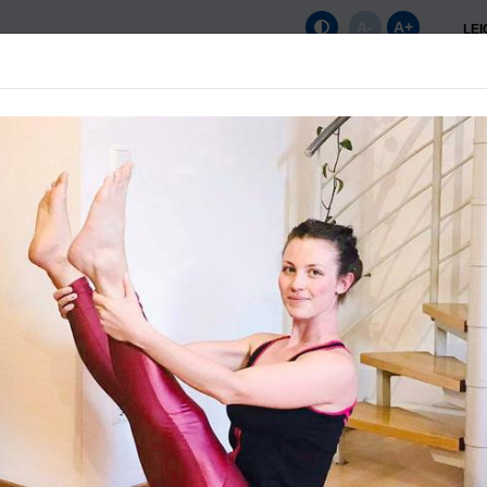
A-
A+
LE
Startseite
Unser Verein
News
Sportange
NEUIGKEITEN & WICHTI
INFORMATIONEN