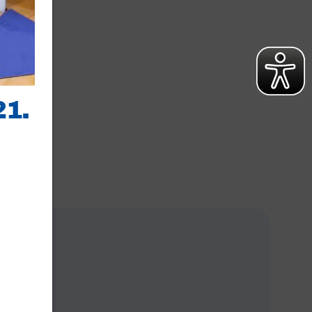
1.
chäftsstelle
 1873 Frankonia Nürnberg
stätterstraße 4
49 Nürnberg