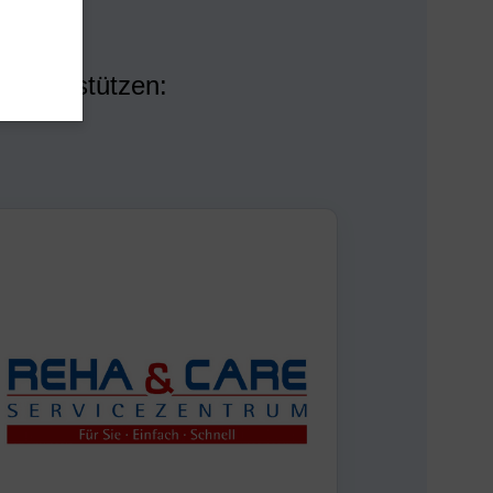
R
911-923 89 96-0
nfo@atv1873frankonia.de
 unterstützen: