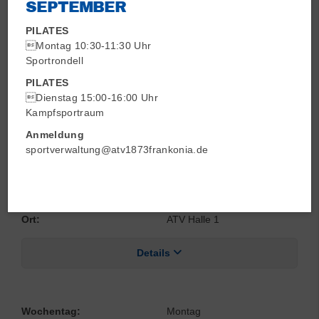
SEPTEMBER
Angebot:
RSG Anfänger
PILATES
Ort:
ATV Halle 2
Montag 10:30-11:30 Uhr
Sportrondell
Details
PILATES
Dienstag 15:00-16:00 Uhr
Kampfsportraum
Wochentag:
Montag
Anmeldung
sportverwaltung@atv1873frankonia.de
Zeit:
16:00
–
20:00
Angebot:
RSG Wettkampfgruppe
Ort:
ATV Halle 1
Details
Wochentag:
Montag