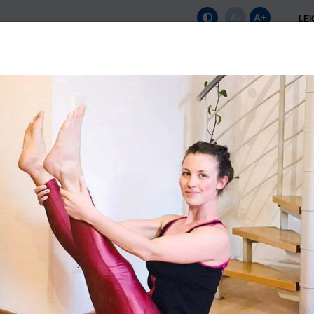
A-
A+
LE
Startseite
Unser Verein
News
Sportange
U12 W BOL + KL
Das Team