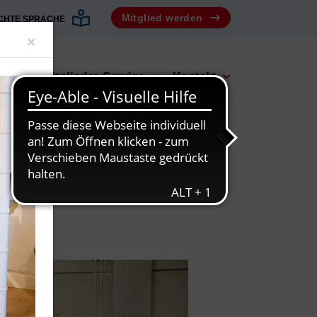
Mitglied werden
ICHTE SPRACHE
Close
×
bot
Mitglieder-Service
Kontakt