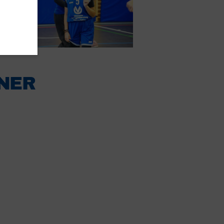
chäftsstelle
 1873 Frankonia Nürnberg
stätterstraße 4
49 Nürnberg
911-923 89 96-0
NER
nfo@atv1873frankonia.de