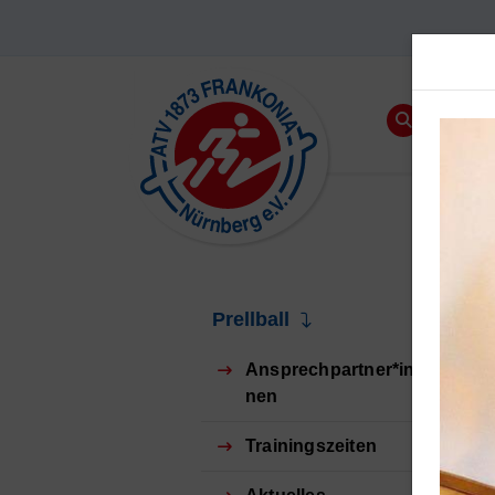
Prellball
Ansprechpartner*in
nen
Trainingszeiten