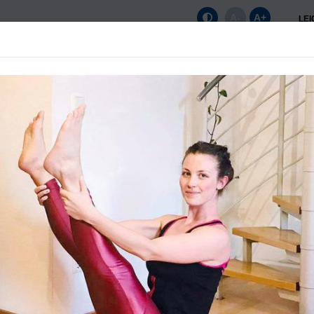
A-
A+
LE
Startseite
Unser Verein
News
Sportange
TERMINE
August 2026
Mo
Di
Mi
Do