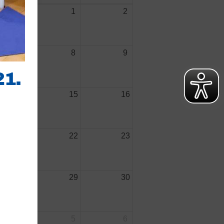
31
1
2
7
8
9
1.
14
15
16
21
22
23
28
29
30
chäftsstelle
 1873 Frankonia Nürnberg
4
5
6