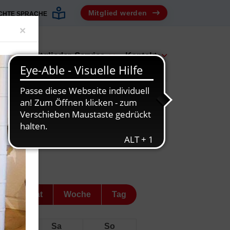
Mitglied werden
ICHTE SPRACHE
Close
×
bot
Mitglieder-Service
Kontakt
Monat
Woche
Tag
Fr
Sa
So