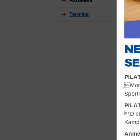
Aktuelles
Termine
NE
S
PILA
Mont
Sport
PILA
QUICKLINKS
Dien
Sportangebote finden
Kampf
Anme
Unser Sportangebot