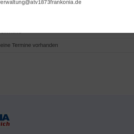
verwaltung@atv1873frankonia.de
Downloads
e.V.
Termine
Will
Fragen & Antworten
904
0
Termine
i
eine Termine vorhanden