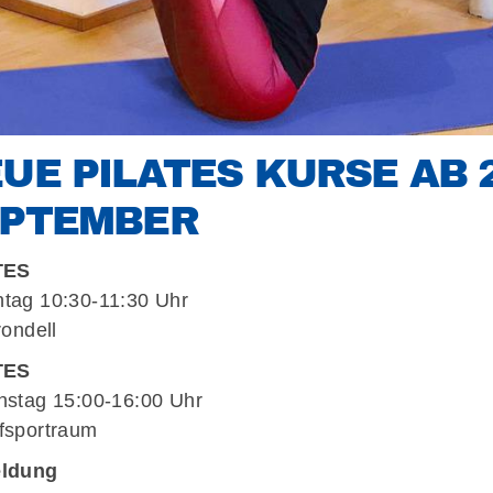
UE PILATES KURSE AB 2
EPTEMBER
TES
ag 10:30-11:30 Uhr
rondell
TES
stag 15:00-16:00 Uhr
sportraum
CHE
ldung