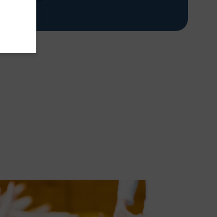
chäftsstelle
 1873 Frankonia Nürnberg
stätterstraße 4
49 Nürnberg
911-923 89 96-0
nfo@atv1873frankonia.de