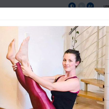
A-
A+
LE
Startseite
Unser Verein
News
Sportange