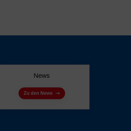
News
Zu den News