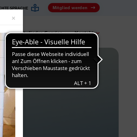
Mitglied werden
ICHTE SPRACHE
Close
×
bot
Mitglieder-Service
Kontakt