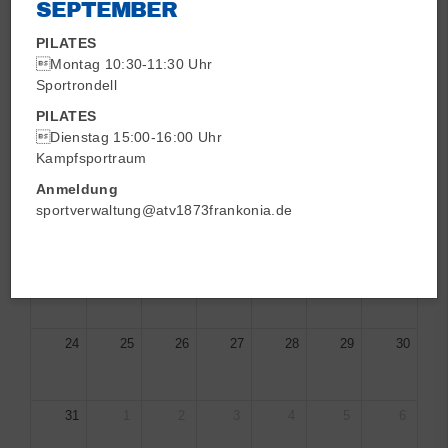
SEPTEMBER
Mo
Di
Mi
Do
Fr
Sa
So
PILATES
27
28
29
30
31
1
2
Montag 10:30-11:30 Uhr
Sportrondell
PILATES
3
4
5
6
7
8
9
Dienstag 15:00-16:00 Uhr
Kampfsportraum
Anmeldung
10
11
12
13
14
15
16
sportverwaltung@atv1873frankonia.de
17
18
19
20
21
22
23
24
25
26
27
28
29
30
31
1
2
3
4
5
6