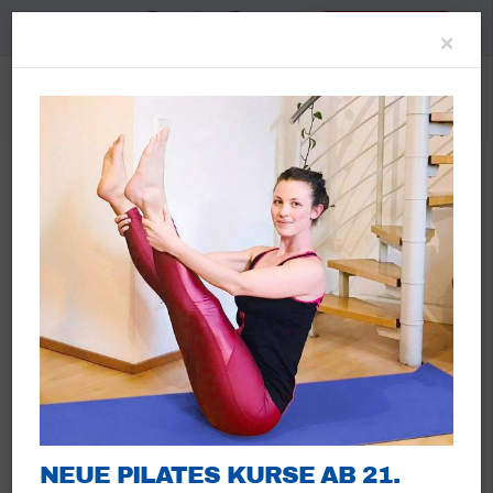
A-
A+
Mitglied werden
Clo
×
TERMINE
August 2026
Monat
Woche
Tag
NEUE PILATES KURSE AB 21.