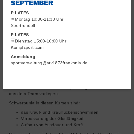
SEPTEMBER
PILATES
Montag 10:30-11:30 Uhr
Sportrondell
PILATES
Dienstag 15:00-16:00 Uhr
Kampfsportraum
Anmeldung
sportverwaltung@atv1873frankonia.de
Kinder die die Leistungsstufe 1 bereits absolviert und
bestanden haben, können in den Fortschrittskurs 2
wechseln. Dafür muss eine Empfehlung eines Trainers
aus dem Team vorliegen.
Schwerpunkt in diesen Kursen sind:
das Kraul- und Kraulrückenschwimmen
Verbesserung der Gleitfähigkeit
Aufbau von Ausdauer und Kraft