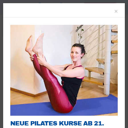
A-
A+
Mitglied werden
Clo
×
KINDER- UND
JUGENDSCHWIMMEN
Fortschritt 2
NEUE PILATES KURSE AB 21.