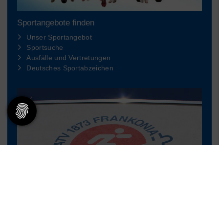
Sportangebote finden
Unser Sportangebot
Sportsuche
Ausfälle und Vertretungen
Deutsches Sportabzeichen
Mitglieder-Service
Alles zur Mitgliedschaft