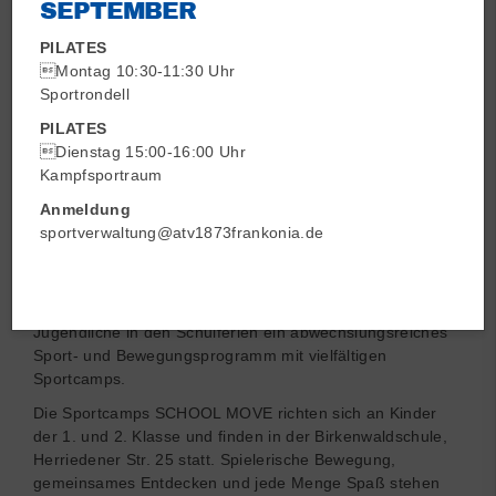
SEPTEMBER
PILATES
Montag 10:30-11:30 Uhr
Sportrondell
PILATES
Dienstag 15:00-16:00 Uhr
Kampfsportraum
Anmeldung
sportverwaltung@atv1873frankonia.de
Ferienbetreuung für Kids von 6-9 Jahren
Beim ATV 1873 Frankonia Nürnberg erwartet Kinder und
Jugendliche in den Schulferien ein abwechslungsreiches
Sport- und Bewegungsprogramm mit vielfältigen
Sportcamps.
Die Sportcamps SCHOOL MOVE richten sich an Kinder
der 1. und 2. Klasse und finden in der Birkenwaldschule,
Herriedener Str. 25 statt. Spielerische Bewegung,
gemeinsames Entdecken und jede Menge Spaß stehen