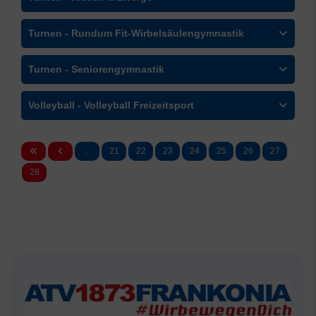
Turnen - Rundum Fit-Wirbelsäulengymnastik
Turnen - Seniorengymnastik
Volleyball - Volleyball Freizeitsport
…
21
22
23
24
25
26
27
28