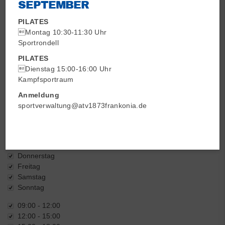
SEPTEMBER
PILATES
Sportart
Montag 10:30-11:30 Uhr
Sportrondell
PILATES
Altersklasse
Dienstag 15:00-16:00 Uhr
Kampfsportraum
Anmeldung
sportverwaltung@atv1873frankonia.de
Wochentag / Zeit
Wochentag
Montag
Dienstag
Mittwoch
Donnerstag
Freitag
Samstag
Sonntag
Zeit
09:00 - 12:00
12:00 - 15:00